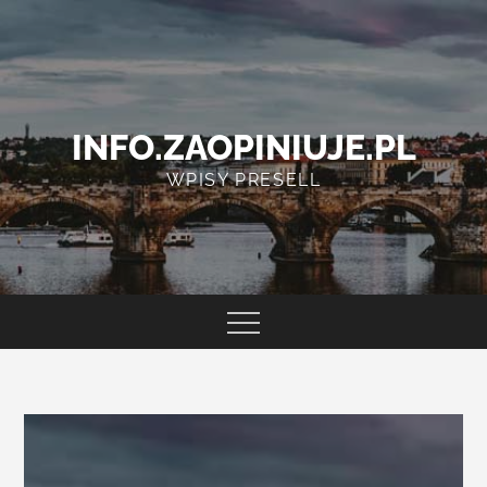
Skip
to
content
INFO.ZAOPINIUJE.PL
WPISY PRESELL