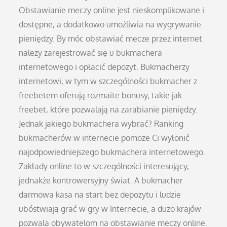
Obstawianie meczy online jest nieskomplikowane i
dostępne, a dodatkowo umożliwia na wygrywanie
pieniędzy. By móc obstawiać mecze przez internet
należy zarejestrować się u bukmachera
internetowego i opłacić depozyt. Bukmacherzy
internetowi, w tym w szczególności bukmacher z
freebetem oferują rozmaite bonusy, takie jak
freebet, które pozwalają na zarabianie pieniędzy.
Jednak jakiego bukmachera wybrać? Ranking
bukmacherów w internecie pomoże Ci wyłonić
najodpowiedniejszego bukmachera internetowego.
Zakłady online to w szczególności interesujący,
jednakże kontrowersyjny świat. A bukmacher
darmowa kasa na start bez depozytu i ludzie
ubóstwiają grać w gry w Internecie, a dużo krajów
pozwala obywatelom na obstawianie meczy online.