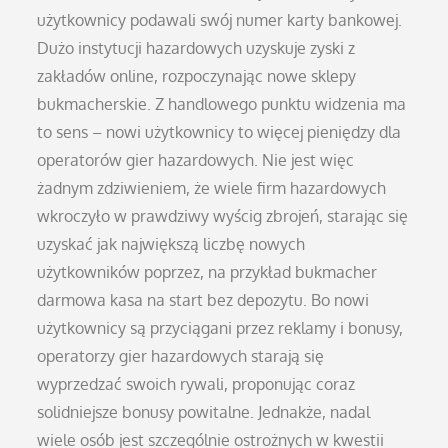
użytkownicy podawali swój numer karty bankowej.
Dużo instytucji hazardowych uzyskuje zyski z
zakładów online, rozpoczynając nowe sklepy
bukmacherskie. Z handlowego punktu widzenia ma
to sens – nowi użytkownicy to więcej pieniędzy dla
operatorów gier hazardowych. Nie jest więc
żadnym zdziwieniem, że wiele firm hazardowych
wkroczyło w prawdziwy wyścig zbrojeń, starając się
uzyskać jak największą liczbę nowych
użytkowników poprzez, na przykład bukmacher
darmowa kasa na start bez depozytu. Bo nowi
użytkownicy są przyciągani przez reklamy i bonusy,
operatorzy gier hazardowych starają się
wyprzedzać swoich rywali, proponując coraz
solidniejsze bonusy powitalne. Jednakże, nadal
wiele osób jest szczególnie ostrożnych w kwestii