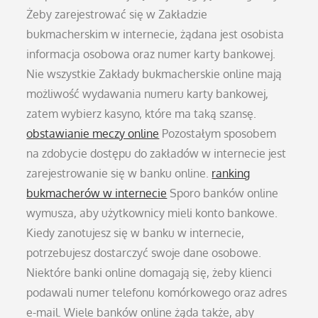
Żeby zarejestrować się w Zakładzie
bukmacherskim w internecie, żądana jest osobista
informacja osobowa oraz numer karty bankowej.
Nie wszystkie Zakłady bukmacherskie online mają
możliwość wydawania numeru karty bankowej,
zatem wybierz kasyno, które ma taką szansę.
obstawianie meczy online
Pozostałym sposobem
na zdobycie dostępu do zakładów w internecie jest
zarejestrowanie się w banku online.
ranking
bukmacherów w internecie
Sporo banków online
wymusza, aby użytkownicy mieli konto bankowe.
Kiedy zanotujesz się w banku w internecie,
potrzebujesz dostarczyć swoje dane osobowe.
Niektóre banki online domagają się, żeby klienci
podawali numer telefonu komórkowego oraz adres
e-mail. Wiele banków online żąda także, aby