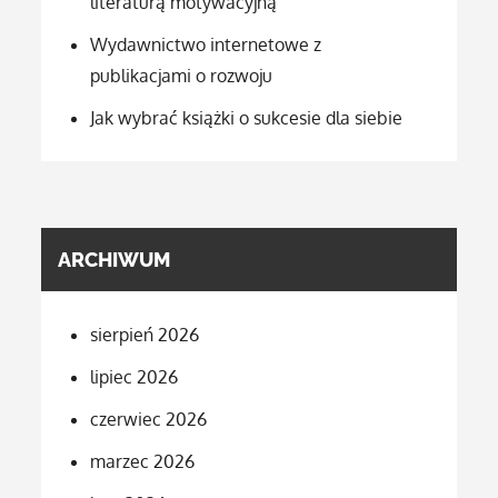
literaturą motywacyjną
Wydawnictwo internetowe z
publikacjami o rozwoju
Jak wybrać książki o sukcesie dla siebie
ARCHIWUM
sierpień 2026
lipiec 2026
czerwiec 2026
marzec 2026