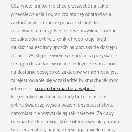
Cóż, wiele krajów nie chce przyzwolić na takie
przedsięwzięcia i ogranicza szansę obstawiania
zakładów w internecie poprzez strony do
obstawiania meczy. Nie możesz pozyskać dostępu
do zakładów online z konkretnego kraju, stąd
musisz znaleźć inny sposób na pozyskanie dostępu
do nich. Występuje wiele sposobów na pozyskanie
dostępu do zakładów online. Jednym ze sposobów
na dostanie dostępu do zakładów w internecie jest
zarejestrowanie się w zakładzie bukmacherskim w
internecie.
jakiego bukmachera wybrać
Niejednokrotnie takie zakłady bukmacherskie
online świadczą wysoki poziom bezpieczeństwa,
natomiast nie wszystkie są tak należyte. Zakłady
bukmacherskie online, które oferują wysoki poziom
bezpieczeństwa, najczęściej ściągają wielu graczy.