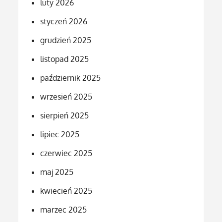
luty 2026
styczeń 2026
grudzień 2025
listopad 2025
październik 2025
wrzesień 2025
sierpień 2025
lipiec 2025
czerwiec 2025
maj 2025
kwiecień 2025
marzec 2025