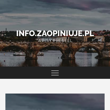
Skip
to
content
INFO.ZAOPINIUJE.PL
WPISY PRESELL