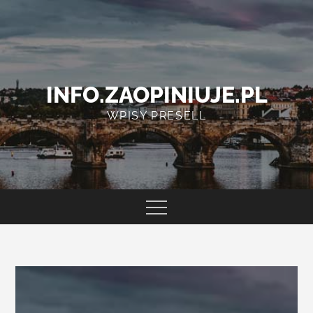
Skip
to
content
INFO.ZAOPINIUJE.PL
WPISY PRESELL