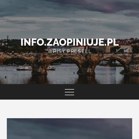
Skip
to
content
INFO.ZAOPINIUJE.PL
WPISY PRESELL