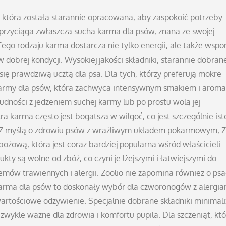
, która została starannie opracowana, aby zaspokoić potrzeby
 przyciąga zwłaszcza sucha karma dla psów, znana ze swojej
Tego rodzaju karma dostarcza nie tylko energii, ale także ws
w dobrej kondycji. Wysokiej jakości składniki, starannie dobran
 się prawdziwą ucztą dla psa. Dla tych, którzy preferują mokre
 karmy dla psów, która zachwyca intensywnym smakiem i arom
rudności z jedzeniem suchej karmy lub po prostu wolą jej
a karma często jest bogatsza w wilgoć, co jest szczególnie ist
y. Z myślą o zdrowiu psów z wrażliwym układem pokarmowym, Z
ożową, która jest coraz bardziej popularna wśród właścicieli
kty są wolne od zbóż, co czyni je lżejszymi i łatwiejszymi do
emów trawiennych i alergii. Zoolio nie zapomina również o psa
 karma dla psów to doskonały wybór dla czworonogów z alergia
tościowe odżywienie. Specjalnie dobrane składniki minimali
iezwykle ważne dla zdrowia i komfortu pupila. Dla szczeniąt, kt