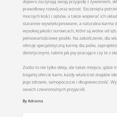
dopiero zaczynają swoją przygodę z żywieniem, skl
prawidłowy rozwój oraz wzrost. Szczenięta potrz
mocnych kości i zębów, a także wspierać ich ukła
starannie wyselekcjonowane, a naturalna karma dla
wysokiej jakości surowcach, które są wolne od s
pełnowartościowe posiłki. Na zakończenie, dla wła
oferuje specjalistyczną karmę dla psów, zaproje
dietetycznymi, takimi jak psy pracujące czy te z o
Zoolio to nie tylko sklep, ale także miejsce, gdzie
bogatej ofercie karm, każdy właściciel znajdzie i
jego zdrowie, samopoczucie i długowieczność. Wybi
swoich czworonożnych przyjaciół.
By
Adrianna