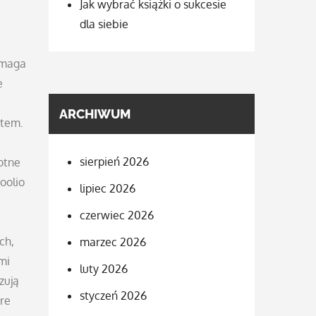
Jak wybrać książki o sukcesie
dla siebie
pomaga
e
ARCHIWUM
atem.
sierpień 2026
otne
oolio
lipiec 2026
czerwiec 2026
ch,
marzec 2026
mi
luty 2026
zują
styczeń 2026
óre