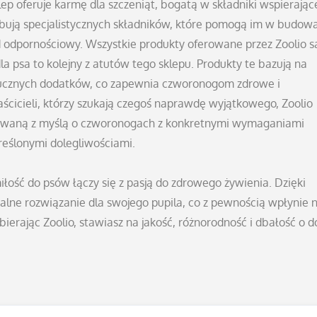
ep oferuje karmę dla szczeniąt, bogatą w składniki wspierając
ebują specjalistycznych składników, które pomogą im w budow
d odpornościowy. Wszystkie produkty oferowane przez Zoolio s
 psa to kolejny z atutów tego sklepu. Produkty te bazują na
ztucznych dodatków, co zapewnia czworonogom zdrowe i
ścicieli, którzy szukają czegoś naprawdę wyjątkowego, Zoolio
ktowaną z myślą o czworonogach z konkretnymi wymaganiami
kreślonymi dolegliwościami.
 miłość do psów łączy się z pasją do zdrowego żywienia. Dzięki
dealne rozwiązanie dla swojego pupila, co z pewnością wpłynie 
erając Zoolio, stawiasz na jakość, różnorodność i dbałość o 