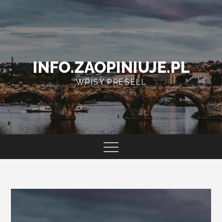
Skip
to
content
INFO.ZAOPINIUJE.PL
WPISY PRESELL