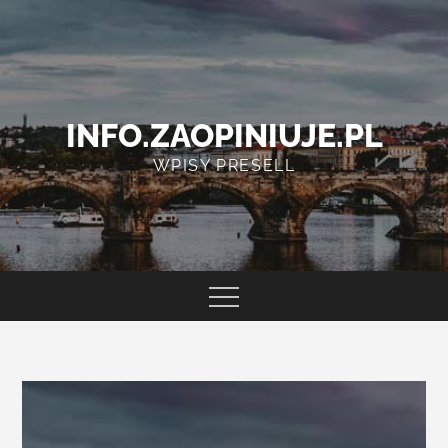
Skip
to
content
INFO.ZAOPINIUJE.PL
WPISY PRESELL