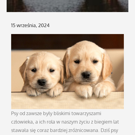
Posted
15 września, 2024
on
Psy od zawsze były bliskimi towarzyszami
człowieka, a ich rola w naszym życiu z biegiem lat
stawała się coraz bardziej zróżnicowana. Dziś psy