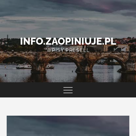
Skip
to
content
INFO.ZAOPINIUJE.PL
WPISY PRESELL