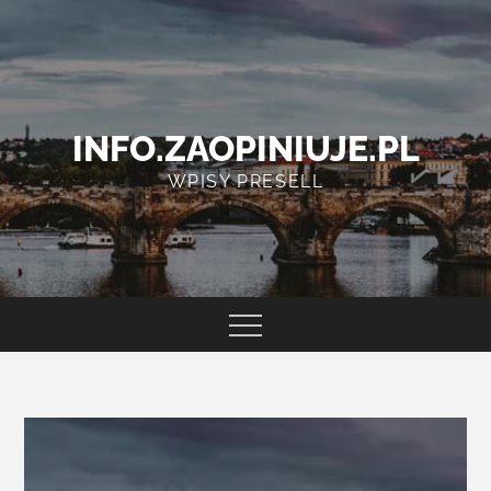
Skip
to
content
INFO.ZAOPINIUJE.PL
WPISY PRESELL