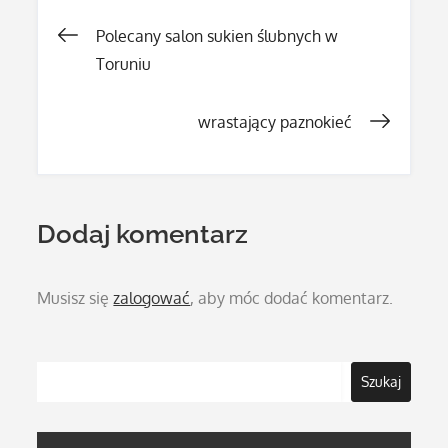
Nawigacja
Polecany salon sukien ślubnych w
Toruniu
wpisu
wrastający paznokieć
Dodaj komentarz
Musisz się
zalogować
, aby móc dodać komentarz.
Szukaj