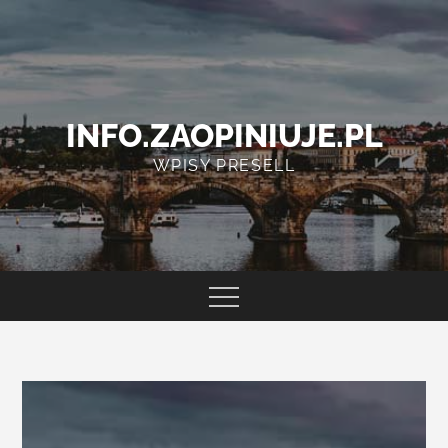
Skip
to
content
INFO.ZAOPINIUJE.PL
WPISY PRESELL