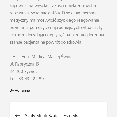
zapewnienia wysokiej jakości opieki zdrowotnej i
ratowania życia pacjentów. Dzięki nim personel
medyczny ma możliwość szybkiego reagowania i
udzielania pomocy w najtrudniejszych sytuacjach,
co może decydująco wpłynąć na przebieg leczenia i
szanse pacjenta na powrót do zdrowia.
F.H.U. Euro-Medical Maciej Świda
ul. Fabryczna 19
34-300 Żywiec
Tel.: 33-432-25-90
By
Adrianna
Nawigacja
Szafy MebleSzafa – Estetyka i