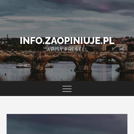
Skip
to
content
INFO.ZAOPINIUJE.PL
WPISY PRESELL