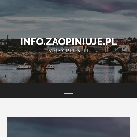
Skip
to
content
INFO.ZAOPINIUJE.PL
WPISY PRESELL