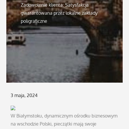
Zadowolenie klienta: Satysfakcja
gwarantowana przez lokalne zakłady
poligraficzne
Posted
3 maja, 2024
on
W Białymstoku, dynamicznym ośrodku biznesowym
na wschodzie Polski, pieczątki mają swoje