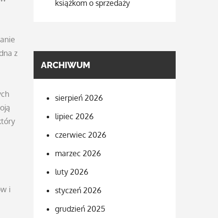
książkom o sprzedaży
panie
dna z
ARCHIWUM
ych
sierpień 2026
oją
lipiec 2026
który
czerwiec 2026
marzec 2026
luty 2026
w i
styczeń 2026
grudzień 2025