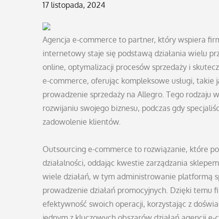
Posted
17 listopada, 2024
on
Agencja e-commerce to partner, który wspiera fi
internetowy staje się podstawą działania wielu pr
online, optymalizacji procesów sprzedaży i skutec
e-commerce, oferując kompleksowe usługi, takie 
prowadzenie sprzedaży na Allegro. Tego rodzaju 
rozwijaniu swojego biznesu, podczas gdy specjaliśc
zadowolenie klientów.
Outsourcing e-commerce to rozwiązanie, które po
działalności, oddając kwestie zarządzania sklep
wiele działań, w tym administrowanie platformą 
prowadzenie działań promocyjnych. Dzięki temu fi
efektywność swoich operacji, korzystając z doświa
jednym z kluczowych obszarów działań agencji e-