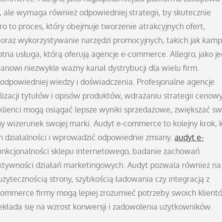
 ale wymaga również odpowiedniej strategii, by skutecznie
ro to proces, który obejmuje tworzenie atrakcyjnych ofert,
ej oraz wykorzystywanie narzędzi promocyjnych, takich jak kam
tna usługa, którą oferują agencje e-commerce. Allegro, jako je
anowi niezwykle ważny kanał dystrybucji dla wielu firm.
odpowiedniej wiedzy i doświadczenia. Profesjonalne agencje
izacji tytułów i opisów produktów, wdrażaniu strategii cenow
klienci mogą osiągać lepsze wyniki sprzedażowe, zwiększać sw
 wizerunek swojej marki. Audyt e-commerce to kolejny krok, 
h działalności i wprowadzić odpowiednie zmiany.
audyt e-
unkcjonalności sklepu internetowego, badanie zachowań
ektywności działań marketingowych. Audyt pozwala również na
ytecznością strony, szybkością ładowania czy integracją z
commerce firmy mogą lepiej zrozumieć potrzeby swoich klientó
ekłada się na wzrost konwersji i zadowolenia użytkowników.