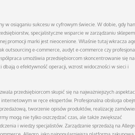
rmy w osiąganiu sukcesu w cyfrowym świecie. W dobie, gdy ha
zedsiębiorstw, specjalistyczne wsparcie w zarządzaniu sklepem
znej promocji marki jest nieocenione. Właśnie tutaj wkracza ag
jak outsourcing e-commerce, audyt e-commerce czy profesjona
współpraca umożliwia przedsiębiorcom skoncentrowanie się na
i dbają o efektywność operacji, wzrost widoczności w sieci i
zwala przedsiębiorcom skupić się na najważniejszych aspektac
em internetowym w ręce ekspertów. Profesjonalna obsługa obej
sprzedażową, tworzenie opisów produktów, realizację zamówie
rmy mogą nie tylko oszczędzać czas, ale także zwiększać
dczenia i wiedzy specjalistów. Zarządzanie sprzedażą na Allegro
commerce. Allegro, jako najpopularniejsza platforma zakupowa