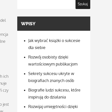
Szukaj
ndel
WPISY
encja
Jak wybrać książki o sukcesie
lne
dla siebie
Rozwój osobisty dzięki
wartościowym publikacjom
Sekrety sukcesu ukryte w
h ich
biografiach znanych osób
muje
Biografie ludzi sukcesu, które
ń czy
inspirują do działania
 jest
Rozwijaj umiejętności dzięki
 w