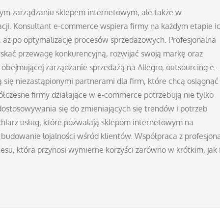
ym zarządzaniu sklepem internetowym, ale także w
ji. Konsultant e-commerce wspiera firmy na każdym etapie i
ę, aż po optymalizację procesów sprzedażowych. Profesjonalna
skać przewagę konkurencyjną, rozwijać swoją markę oraz
obejmującej zarządzanie sprzedażą na Allegro, outsourcing e-
się niezastąpionymi partnerami dla firm, które chcą osiągnąć
łczesne firmy działające w e-commerce potrzebują nie tylko
dostosowywania się do zmieniających się trendów i potrzeb
chlarz usług, które pozwalają sklepom internetowym na
z budowanie lojalności wśród klientów. Współpraca z profesjo
esu, która przynosi wymierne korzyści zarówno w krótkim, jak 