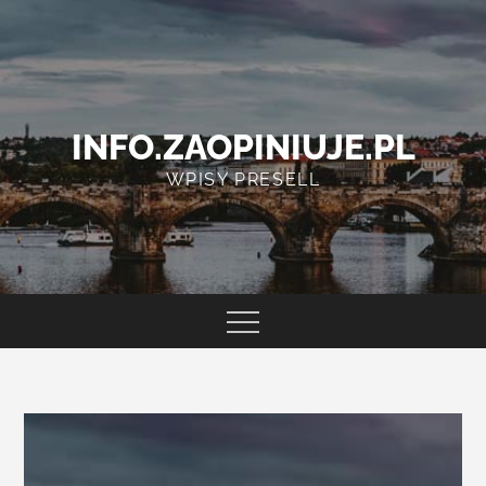
Skip
to
content
INFO.ZAOPINIUJE.PL
WPISY PRESELL