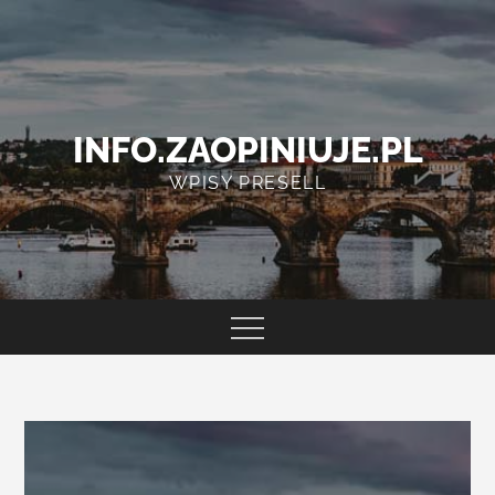
Skip
to
content
INFO.ZAOPINIUJE.PL
WPISY PRESELL