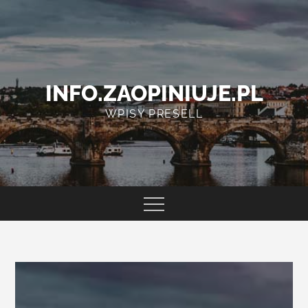
Skip
to
content
INFO.ZAOPINIUJE.PL
WPISY PRESELL