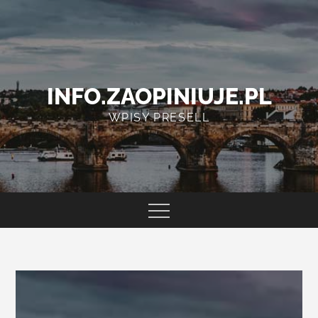
Skip
to
content
INFO.ZAOPINIUJE.PL
WPISY PRESELL