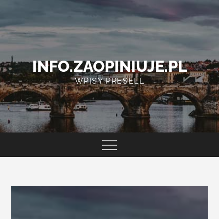
Skip
to
content
INFO.ZAOPINIUJE.PL
WPISY PRESELL