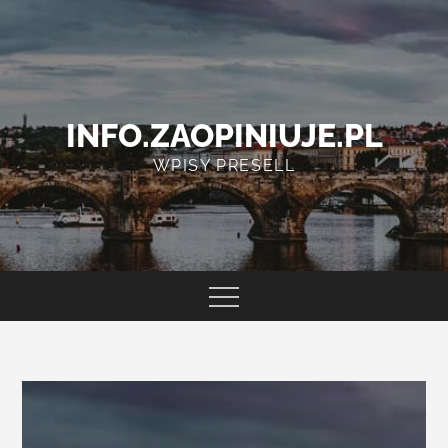
Skip
to
content
INFO.ZAOPINIUJE.PL
WPISY PRESELL