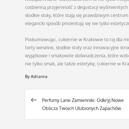
codzienną przyjemność z degustacji wyśmienityc
słodkie stoły, które stają się prawdziwym centru
elegancki sposób prezentują się nie tylko estetyc
Podsumowując, cukiernie w Krakowie to raj dla m
torty weselne, słodkie stoły oraz innowacyjne str
wyjątkowe i smakowite doświadczenia, które wzbog
nie tylko smak, ale także estetykę, cukiernie w K
By
Adrianna
Perfumy Lane Zamienniki: Odkryj Nowe
Nawigacja
Oblicza Twoich Ulubionych Zapachów
wpisu