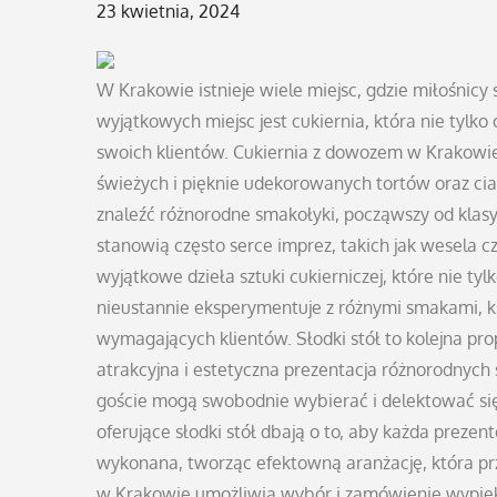
Posted
23 kwietnia, 2024
on
W Krakowie istnieje wiele miejsc, gdzie miłośnicy
wyjątkowych miejsc jest cukiernia, która nie tylko 
swoich klientów. Cukiernia z dowozem w Krakowie
świeżych i pięknie udekorowanych tortów oraz cia
znaleźć różnorodne smakołyki, począwszy od klasy
stanowią często serce imprez, takich jak wesela cz
wyjątkowe dzieła sztuki cukierniczej, które nie t
nieustannie eksperymentuje z różnymi smakami, ks
wymagających klientów. Słodki stół to kolejna pro
atrakcyjna i estetyczna prezentacja różnorodnych sł
goście mogą swobodnie wybierać i delektować si
oferujące słodki stół dbają o to, aby każda prezen
wykonana, tworząc efektowną aranżację, która prz
w Krakowie umożliwia wybór i zamówienie wypiek