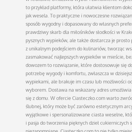
to przykład platformy, która ułatwia klientom dok
jak wesela. To praktyczne i nowoczesne rozwiąza
sposób wygodny i dopasowany do własnych prefer
prawdziwy skarb dla miłośników słodkości w Krako
pysznych wypieków, ale także dostarcza je prosto
z unikalnym podejściem do kulinariów, tworząc w
zasmakować najlepszych wypieków w mieście, bez
dowozem to rozwiązanie, które dostosowuje się d
potrzebę wygody i komfortu, zwłaszcza w dzisiejsz
wypiekami, ale brakuje im czasu lub możliwości od
wyborem. Dostawa na wskazany adres umożliwia d
się z domu. W ofercie Ciasteczko.com warto zwróc
ślubnej, który może być zarówno estetycznym arcyd
wyjątkowe i spersonalizowane ciasta weselne, które
i pasja do tworzenia pięknych dzieł cukierniczych 
niezapomniane. Ciasteczko.com to nie tylko miejsc