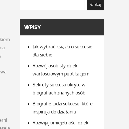
Szukaj
WPISY
akiem
Jak wybrać książki o sukcesie
żna
dla siebie
y
Rozwój osobisty dzięki
kowa
wartościowym publikacjom
Sekrety sukcesu ukryte w
biografiach znanych osób
Biografie ludzi sukcesu, które
inspirują do działania
erni
Rozwijaj umiejętności dzięki
esela