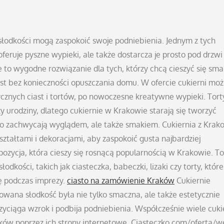
 słodkości mogą zaspokoić swoje podniebienia. Jednym z tych
oferuje pyszne wypieki, ale także dostarcza je prosto pod drzwi
 to wygodne rozwiązanie dla tych, którzy chcą cieszyć się sm
st bez konieczności opuszczania domu. W ofercie cukierni mo
cznych ciast i tortów, po nowoczesne kreatywne wypieki. Tort
y urodziny, dlatego cukiernie w Krakowie starają się tworzyć
ylko zachwycają wyglądem, ale także smakiem. Cukiernia z Kra
ztałtami i dekoracjami, aby zaspokoić gusta najbardziej
pozycja, która cieszy się rosnącą popularnością w Krakowie. To
odkości, takich jak ciasteczka, babeczki, lizaki czy torty, które
ę podczas imprezy.
ciasto na zamówienie Kraków
Cukiernie
towana słodkość była nie tylko smaczna, ale także estetycznie
yciąga wzrok i podbija podniebienia. Współcześnie wiele cuki
ów poprzez ich strony internetowe. Ciasteczko.com/oferta/w