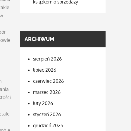
książkom o sprzedaży
takie
 w
bór
ARCHIWUM
kowie
ą
sierpień 2026
lipiec 2026
m
czerwiec 2026
ania
marzec 2026
tości
luty 2026
etale
styczeń 2026
grudzień 2025
sobie