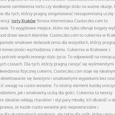
onanie zamówienia tortu czy słodkiego stołu na ważne okazje, 
nie dla tych, którzy pragną zorganizować niezapomnianą ucztę
encji.
torty Kraków
Strona internetowa Ciasteczko.com to
wie. To wyjątkowe miejsce, które nie tylko oferuje bogaty wy
 pod drzwi swoich klientów. Ciasteczko.com to cukiernia w Kra
spaniałe smakowe doświadczenia dla wszystkich, którzy pragn
 konieczności wychodzenia z domu. Cukiernia w Krakowie z
o potrzeb współczesnego stylu życia. To odpowiedź na rosnącą
ych czasach. Dla tych, którzy pragną cieszyć się wyśmienitymi
wiedzenia fizycznej cukierni, Ciasteczko.com staje się idealny
elektowanie się świeżymi i smakowitymi wypiekami bez rusz
ić uwagę na ciasto weselne. To istotny element każdej uroczys
ziełem, jak i smakowitą ucztą dla gości. Cukiernia ta tworzy
 idealnie oddają charakter i styl pary młodej. Ich dbałość o d
sprawia, że każde ciasto weselne jest niepowtarzalne i
e dla okazjonalnych smakoszy, ale także dla osób, które cenią 