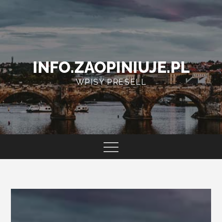
Skip
to
content
INFO.ZAOPINIUJE.PL
WPISY PRESELL