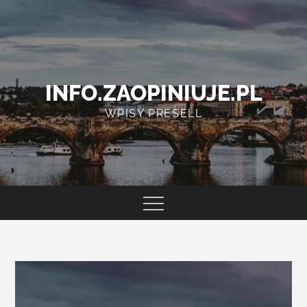
Skip
to
content
INFO.ZAOPINIUJE.PL
WPISY PRESELL