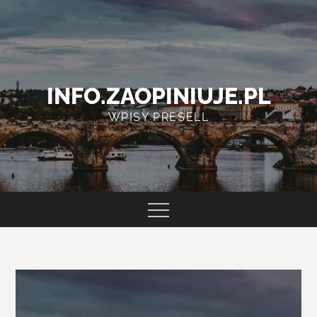
Skip
to
content
INFO.ZAOPINIUJE.PL
WPISY PRESELL