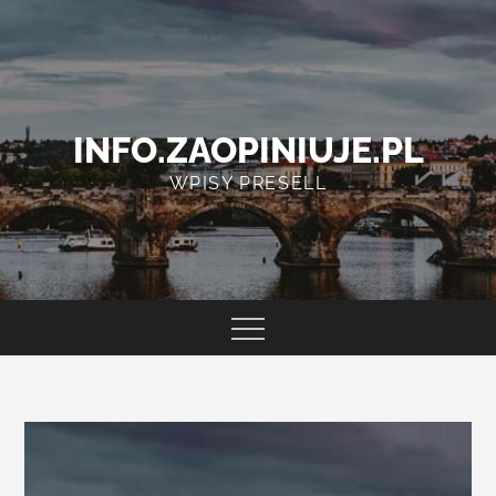
Skip
to
content
INFO.ZAOPINIUJE.PL
WPISY PRESELL