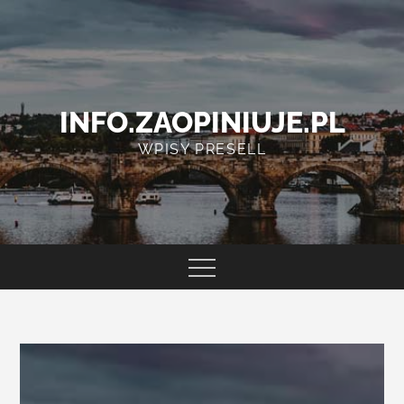
Skip
to
content
INFO.ZAOPINIUJE.PL
WPISY PRESELL