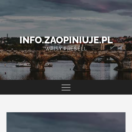
Skip
to
content
INFO.ZAOPINIUJE.PL
WPISY PRESELL