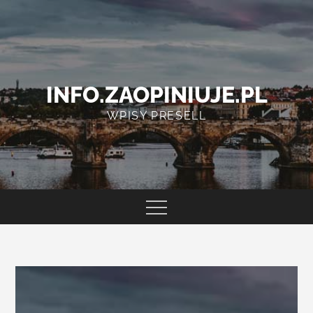
Skip
to
content
INFO.ZAOPINIUJE.PL
WPISY PRESELL