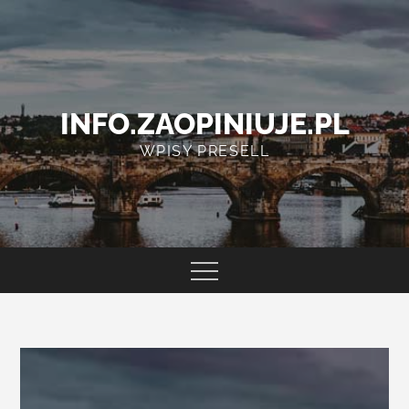
Skip
to
content
INFO.ZAOPINIUJE.PL
WPISY PRESELL